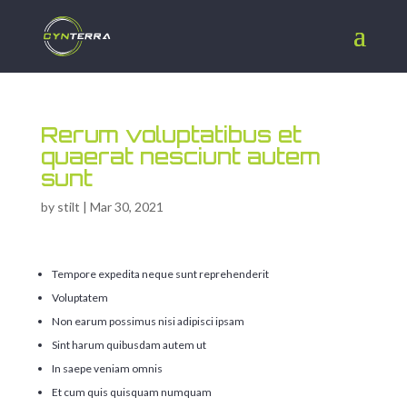
Rerum voluptatibus et
quaerat nesciunt autem
sunt
by
stilt
|
Mar 30, 2021
Tempore expedita neque sunt reprehenderit
Voluptatem
Non earum possimus nisi adipisci ipsam
Sint harum quibusdam autem ut
In saepe veniam omnis
Et cum quis quisquam numquam