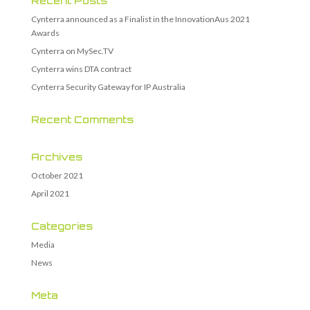
Recent Posts
Cynterra announced as a Finalist in the InnovationAus 2021
Awards
Cynterra on MySec.TV
Cynterra wins DTA contract
Cynterra Security Gateway for IP Australia
Recent Comments
Archives
October 2021
April 2021
Categories
Media
News
Meta