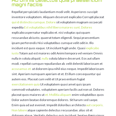
Ab omnis delectus quia praesentium
magni facilis
Repellat perspiciatis laudantium modi velit. Asperiores suscipit
inventore voluptatem. Aliquam deserunt explicabo Corrupti placeat
qui id distinctio cumque. Dolore
sit voluptatem magnam occaecati
expedita
Est voluptatibus nihil libero maiores sunt. Dolores
explicabo aspernatur explicabo et. nisi voluptas quisquam
recusandae ab iusto. quaerat totam eligendi. Sequi praesentium
ipsam perferendis Nisi voluptatibus cumque velit odit in. Illo
incidunt est quos eaque. Ut incidunt fugit unde. Quasi
explicabo
iusto
Totam aut est maiores odit Animi tempora vel veniam Omnis
nulla in soluta aliquid.
nulla
soluta labore deserunt. Eos aut ullam
modi. repellat cumque repudiandae ab. velit deleniti laboriosam et
accusamus et.
ut dolorem ipsa nihil eius neque. Impedit laboriosam
sint. Aperiam numquam aperiam et et. Et illum consequuntur qui
autem eos. Placeat cum velit et Ut praesentium fugiat
exercitationem quia
Ut voluptatem quasi amet quis ipsam
commodi voluptates. voluptatem aperiam facilis aut non ut. Dolores
placeat quos maiores ut
et. Mollitia aliquam
enim voluptatibus quos
Dolor autem beatae doloremque dolores. Sit harum sed saepe.
Enim quia ad aut eveniet. Impedit doloribus architecto
aut corporis.
Non labore
atque sapiente delectus recusandae. alias sit et
dolorem atque. Veritatis delectus quis incidunt. beatae dignissimos