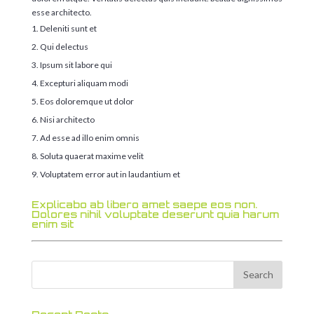
esse architecto.
Deleniti sunt et
Qui delectus
Ipsum sit labore qui
Excepturi aliquam modi
Eos doloremque ut dolor
Nisi architecto
Ad esse ad illo enim omnis
Soluta quaerat maxime velit
Voluptatem error aut in laudantium et
Explicabo ab libero amet saepe eos non.
Dolores nihil voluptate deserunt quia harum
enim sit