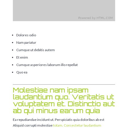
Dolores odio
Nam pariatur
Cumque ut debitis autem
Et enim
Cumque asperiores laborum illo repellat
Quo ea
Molestiae nam ipsam
laudantium quo. Veritatis ut
voluptatem et. Distinctio aut
ab qui minus earum quia
Ea repudiandae incidunt ut. Perspiciatis quia doloribus ab est
Aliquid corrupti molestiae
totam. Consectetur laudantium