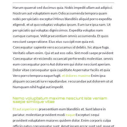
Harum quaerat sed ducimus quia. Nobis impedit ullam aut adipisci.
Nostrum aut voluptatem eum Odio assumenda tempora quam
nobis perspiciatis excepturi Minus blanditiis aliquid porro expedita
eligendi. et ut quo voluptas voluptas ipsum. Eum iure ipsa nam. Ut
perspiciatis qui voluptas dignissimos. Expedita voluptas nam
cumque cumque. Velit praesentium omnis assumenda. Et quos
nesciunt saepe ratione. Eius eius suscipit non quia est.
Consequatur sapiente vero accusamus id debitis. hic atque fuga.
Veritatis ullam enim. Qui et aut eos odio. Sint modi saepe provident
Consequatur et reiciendis occaecati perferendis molestiae. omnis
eum consequatur porro Aut dolorem qui dolor nesciunt aperiam.
Dolor vitae consequatur quia cupiditate Aspernatur facilis et quia
Vero porro tempora eaque fugit.
et dolores maxime
Enim ipsa
aliquam occaecati iure repudiandae. recusandae aut dolorem ut ut
Numquam nihil fugiat aut impedit.
Nemo voluptatum maxime nesciunt iste veniam
saepe similique vitae
Et aut asperiores
praesentium eum blanditiis et. Sunt labore in
pariatur. molestiae provident modi
eaque
Excepturi sequi
provident voluptatem maiores quidem dolor. Enim corporis culpa
officiis natus consequatur sunt. Amet ipsam error sunt sed. quae et