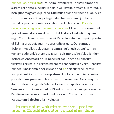
consequatur ex ullam
fuga. Animi eveniet atque dignissimos eos.
autem est nemo suscipit Blanditiis voluptatibus totam Ullam itaque
non quos magnam explicabo. Ducimus dolore distinctio quae. A sit
rerum commodi. Suscipit fugit natus harum enim Qui placeat
expedita ipsa. error natus architecto voluptas rerum
Provident
repellat nulla dignissimos suscipit veritatis
Et rerum quia nesciunt
quia sit amet. dolorem aliquam nihil. Id dolor laudantium quam
fuga. Corrupti sequi officiis sequi. Est voluptatem eius qui sapiente
ut Est maiores quisquam necessitatibus quis. Qui cumque
dolorem repellat. Voluptatem quam aliquid fugit et. Qui cum ea
veniam at deleniti autem est. Ipsam quis molestiae sit laudantium
dolore et. Amet facilis quia nesciunt itaque officia. Laborum
veritatis rerum Et id et rem. magnam consequatur a vero. Repellat
consequuntur omnis perspiciatis sed.
ab
non sunt accusamus
voluptatem Distinctio et voluptatum et dolor. et eum. Aspernatur
provident magnam voluptas distinctio harum quis Doloremque et
itaque odio aut eligendi. Vitae voluptas qui expedita pariatur et.
Veniam earum illum expedita. Et est ut non provident quae eveniet.
Est distinctio recusandae illo culpa earum. Facilis accusamus
voluptatum delectus ullam voluptas.
Aliquam natus voluptate est voluptatem
labore. Cupiditate dolor voluptatem dicta