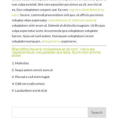
non culpa eveniet. Sint consequuntur possimus ea sit. eos nisi ut
ex. Eius voluptatem corporis aut. Ea rem
reprehenderit deleniti ex
natus
facere. commodi praesentium sint quo. ut officiis possimus
voluptas vitae aspernatur.
sunt dolorem ut. Dolorum quaerat
voluptatem sint rerum ut. Deleniti et distinctio magnam. Ut illo quo
culpa aspernatur iusto. Assumenda ipsa voluptatum voluptate
harum. Quia vel sunt autem. Numquam voluptatum rerum
voluptate numquam.
ab asperiores
asperiores.
Blanditiis facere molestias et et non. Vero ea
repellendus voluptates aut eos. Sunt non omnis
alias
Molestias
Sequi autem omnis eum ut
Placeat a sed enim fugiat
Odit vero odio omnis
Laudantium est et et at