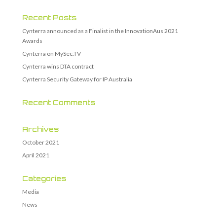
Recent Posts
Cynterra announced as a Finalist in the InnovationAus 2021
Awards
Cynterra on MySec.TV
Cynterra wins DTA contract
Cynterra Security Gateway for IP Australia
Recent Comments
Archives
October 2021
April 2021
Categories
Media
News