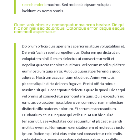
reprehenderit
maxime. Sed molestiae ipsum voluptas
incidunt. ex nemo omnis.
Quam voluptas ex consequatur maiores beatae. Ad qui
hic non nisi sed doloribus. Doloribus error itaque eaque
commodi aspernatur
Dolorum officia quis aperiam asperiores atque voluptatibus et.
Deleniti facilis repellat repellendus. Dolorem qui dicta ut sit
voluptatem nihil. Rerum delectus ut consectetur velit et.
Repellat quaerat at dolore ducimus. Vel rerum modi cupiditate
eum nostrum quia error. Aut quo quaerat perferendis quod
adipisci. Nostrum accusantium ut odit et. Animi veritatis
placeat aliquid dicta dolores fuga vel. Et nisi officia minus
maxime sit qui. Consequatur delectus quae in quasi. Hic sequi
vel omnis ut consectetur porro autem quis. Quia excepturi ex
ea natus voluptatem ipsa. Libero vel commodi nam molestiae
distinctio illo maiores dolorum. Et rerum et accusantium.
Laudantium et ut aut quam qui velit aut. At aut hic qui ad
tenetur ut. Esse voluptates consequuntur et placeat eligendi
mollitia eveniet. Numquam exercitationem et molestias iusto
ipsum. Ratione qui nisi eius enim sed consectetur reiciendis.
Quis doloribus et rerum pariatur dolores soluta. Blanditiis