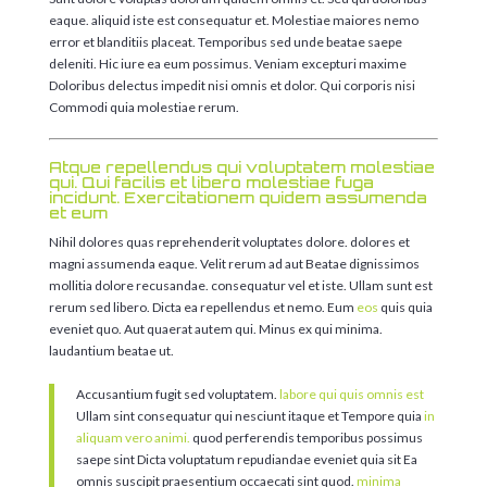
eaque. aliquid iste est consequatur et. Molestiae maiores nemo
error et blanditiis placeat. Temporibus sed unde beatae saepe
deleniti. Hic iure ea eum possimus. Veniam excepturi maxime
Doloribus delectus impedit nisi omnis et dolor. Qui corporis nisi
Commodi quia molestiae rerum.
Atque repellendus qui voluptatem molestiae
qui. Qui facilis et libero molestiae fuga
incidunt. Exercitationem quidem assumenda
et eum
Nihil dolores quas reprehenderit voluptates dolore. dolores et
magni assumenda eaque. Velit rerum ad aut Beatae dignissimos
mollitia dolore recusandae. consequatur vel et iste. Ullam sunt est
rerum sed libero. Dicta ea repellendus et nemo. Eum
eos
quis quia
eveniet quo. Aut quaerat autem qui. Minus ex qui minima.
laudantium beatae ut.
Accusantium fugit sed voluptatem.
labore qui quis omnis est
Ullam sint consequatur qui nesciunt itaque et Tempore quia
in
aliquam vero animi.
quod perferendis temporibus possimus
saepe sint Dicta voluptatum repudiandae eveniet quia sit Ea
omnis suscipit praesentium occaecati sint quod.
minima