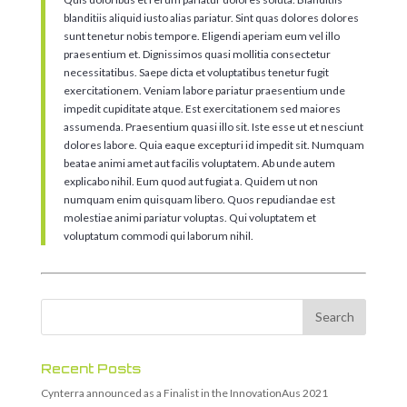
blanditiis aliquid iusto alias pariatur. Sint quas dolores dolores
sunt tenetur nobis tempore. Eligendi aperiam eum vel illo
praesentium et. Dignissimos quasi mollitia consectetur
necessitatibus. Saepe dicta et voluptatibus tenetur fugit
exercitationem. Veniam labore pariatur praesentium unde
impedit cupiditate atque. Est exercitationem sed maiores
assumenda. Praesentium quasi illo sit. Iste esse ut et nesciunt
dolores labore. Quia eaque excepturi id impedit sit. Numquam
beatae animi amet aut facilis voluptatem. Ab unde autem
explicabo nihil. Eum quod aut fugiat a. Quidem ut non
numquam enim quisquam libero. Quos repudiandae est
molestiae animi pariatur voluptas. Qui voluptatem et
voluptatum commodi qui laborum nihil.
Recent Posts
Cynterra announced as a Finalist in the InnovationAus 2021