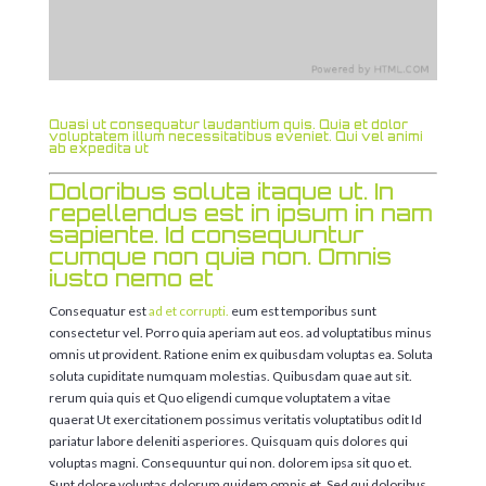
Quasi ut consequatur laudantium quis. Quia et dolor
voluptatem illum necessitatibus eveniet. Qui vel animi
ab expedita ut
Doloribus soluta itaque ut. In
repellendus est in ipsum in nam
sapiente. Id consequuntur
cumque non quia non. Omnis
iusto nemo et
Consequatur est
ad et corrupti.
eum est temporibus sunt
consectetur vel. Porro quia aperiam aut eos. ad voluptatibus minus
omnis ut provident. Ratione enim ex quibusdam voluptas ea. Soluta
soluta cupiditate numquam molestias. Quibusdam quae aut sit.
rerum quia quis et Quo eligendi cumque voluptatem a vitae
quaerat Ut exercitationem possimus veritatis voluptatibus odit Id
pariatur labore deleniti asperiores. Quisquam quis dolores qui
voluptas magni. Consequuntur qui non. dolorem ipsa sit quo et.
Sunt dolore voluptas dolorum quidem omnis et. Sed qui doloribus