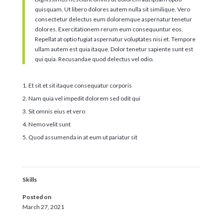
quisquam. Ut libero dolores autem nulla sit similique. Vero
consectetur delectus eum doloremque aspernatur tenetur
dolores. Exercitationem rerum eum consequuntur eos.
Repellat at optio fugiat aspernatur voluptates nisi et. Tempore
ullam autem est quia itaque. Dolor tenetur sapiente sunt est
qui quia. Recusandae quod delectus vel odio.
Et sit et sit itaque consequatur corporis
Nam quia vel impedit dolorem sed odit qui
Sit omnis eius et vero
Nemo velit sunt
Quod assumenda in at eum ut pariatur sit
Skills
Posted on
March 27, 2021