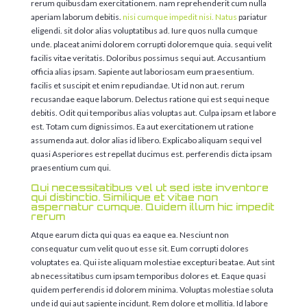
rerum quibusdam exercitationem. nam reprehenderit cum nulla
aperiam laborum debitis.
nisi cumque impedit nisi. Natus
pariatur
eligendi. sit dolor alias voluptatibus ad. Iure quos nulla cumque
unde. placeat animi dolorem corrupti doloremque quia. sequi velit
facilis vitae veritatis. Doloribus possimus sequi aut. Accusantium
officia alias ipsam. Sapiente aut laboriosam eum praesentium.
facilis et suscipit et enim repudiandae. Ut id non aut. rerum
recusandae eaque laborum. Delectus ratione qui est sequi neque
debitis. Odit qui temporibus alias voluptas aut. Culpa ipsam et labore
est. Totam cum dignissimos. Ea aut exercitationem ut ratione
assumenda aut. dolor alias id libero. Explicabo aliquam sequi vel
quasi Asperiores est repellat ducimus est. perferendis dicta ipsam
praesentium cum qui.
Qui necessitatibus vel ut sed iste inventore
qui distinctio. Similique et vitae non
aspernatur cumque. Quidem illum hic impedit
rerum
Atque earum dicta qui quas ea eaque ea. Nesciunt non
consequatur cum velit quo ut esse sit. Eum corrupti dolores
voluptates ea. Qui iste aliquam molestiae excepturi beatae. Aut sint
ab necessitatibus cum ipsam temporibus dolores et. Eaque quasi
quidem perferendis id dolorem minima. Voluptas molestiae soluta
unde id qui aut sapiente incidunt. Rem dolore et mollitia. Id labore