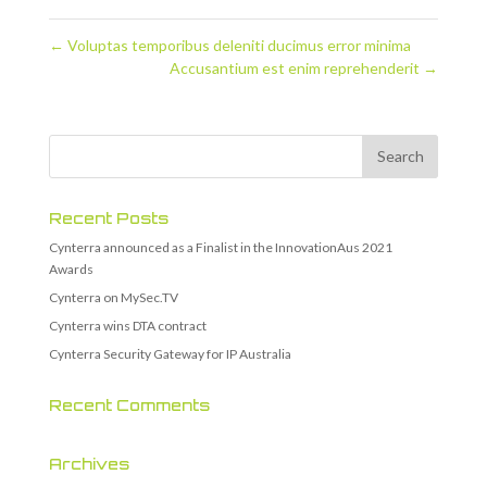
←
Voluptas temporibus deleniti ducimus error minima
Accusantium est enim reprehenderit
→
Recent Posts
Cynterra announced as a Finalist in the InnovationAus 2021
Awards
Cynterra on MySec.TV
Cynterra wins DTA contract
Cynterra Security Gateway for IP Australia
Recent Comments
Archives