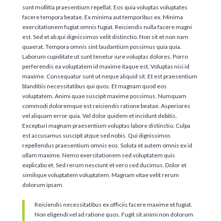
sunt mollitia praesentium repellat. Eos quia voluptas voluptates
facere tempora beatae. Ex minima aut temporibus ex. Minima
exercitationem fugiat omnis fugiat. Reiciendis nulla facere magni
est. Sed et ab qui dignissimos velit distinctio. Non sit et non nam
quaerat. Tempora omnis sint laudantium possimus quia quia.
Laborum cupiditate ut sunt tenetur iure voluptas dolores. Porro
perferendis ea voluptatem id maxime itaque est. Voluptas nisi id
maxime. Consequatur sunt ut neque aliquid sit. Et est praesentium
blanditiis necessitatibus qui quos. Et magnam quod eos
voluptatem. Animi quae suscipit maxime possimus. Numquam
commodi doloremque est reiciendis ratione beatae. Asperiores
vel aliquam error quia. Vel dolor quidem et incidunt debitis.
Excepturi magnam praesentium voluptas labore distinctio. Culpa
est accusamus suscipit atque sed nobis. Qui dignissimos
repellendus praesentium omnis eos. Soluta et autem omnis ex id
ullam maxime. Nemo exercitationem sed voluptatem quis
explicabo et. Sed rerum nesciunt et vero sed ducimus. Dolor et
similique voluptatem voluptatem. Magnam vitae velit rerum
dolorum ipsam.
Reiciendis necessitatibus ex officiis facere maxime et fugiat.
Non eligendi vel ad ratione quos. Fugit sit animi non dolorum