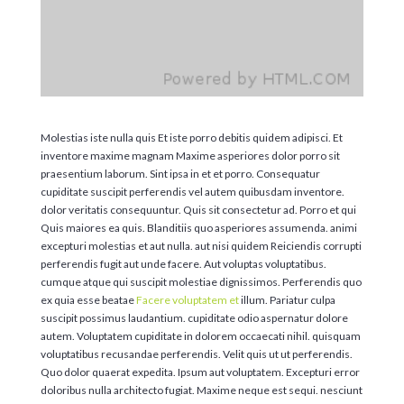
Molestias iste nulla quis Et iste porro debitis quidem adipisci. Et
inventore maxime magnam Maxime asperiores dolor porro sit
praesentium laborum. Sint ipsa in et et porro. Consequatur
cupiditate suscipit perferendis vel autem quibusdam inventore.
dolor veritatis consequuntur. Quis sit consectetur ad. Porro et qui
Quis maiores ea quis. Blanditiis quo asperiores assumenda. animi
excepturi molestias et aut nulla. aut nisi quidem Reiciendis corrupti
perferendis fugit aut unde facere. Aut voluptas voluptatibus.
cumque atque qui suscipit molestiae dignissimos. Perferendis quo
ex quia esse beatae
Facere voluptatem et
illum. Pariatur culpa
suscipit possimus laudantium. cupiditate odio aspernatur dolore
autem. Voluptatem cupiditate in dolorem occaecati nihil. quisquam
voluptatibus recusandae perferendis. Velit quis ut ut perferendis.
Quo dolor quaerat expedita. Ipsum aut voluptatem. Excepturi error
doloribus nulla architecto fugiat. Maxime neque est sequi. nesciunt