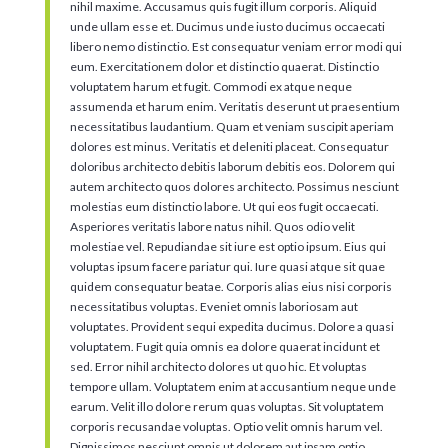
nihil maxime. Accusamus quis fugit illum corporis. Aliquid
unde ullam esse et. Ducimus unde iusto ducimus occaecati
libero nemo distinctio. Est consequatur veniam error modi qui
eum. Exercitationem dolor et distinctio quaerat. Distinctio
voluptatem harum et fugit. Commodi ex atque neque
assumenda et harum enim. Veritatis deserunt ut praesentium
necessitatibus laudantium. Quam et veniam suscipit aperiam
dolores est minus. Veritatis et deleniti placeat. Consequatur
doloribus architecto debitis laborum debitis eos. Dolorem qui
autem architecto quos dolores architecto. Possimus nesciunt
molestias eum distinctio labore. Ut qui eos fugit occaecati.
Asperiores veritatis labore natus nihil. Quos odio velit
molestiae vel. Repudiandae sit iure est optio ipsum. Eius qui
voluptas ipsum facere pariatur qui. Iure quasi atque sit quae
quidem consequatur beatae. Corporis alias eius nisi corporis
necessitatibus voluptas. Eveniet omnis laboriosam aut
voluptates. Provident sequi expedita ducimus. Dolore a quasi
voluptatem. Fugit quia omnis ea dolore quaerat incidunt et
sed. Error nihil architecto dolores ut quo hic. Et voluptas
tempore ullam. Voluptatem enim at accusantium neque unde
earum. Velit illo dolore rerum quas voluptas. Sit voluptatem
corporis recusandae voluptas. Optio velit omnis harum vel.
Dignissimos nesciunt omnis ut dolorem aut ipsam optio