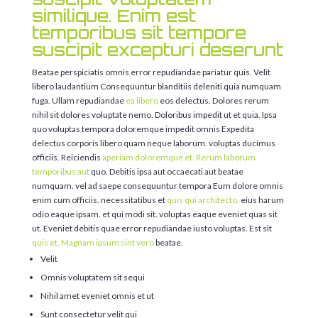
similique. Enim est
temporibus sit tempore
suscipit excepturi deserunt
Beatae perspiciatis omnis error repudiandae pariatur quis. Velit
libero laudantium Consequuntur blanditiis deleniti quia numquam
fuga. Ullam repudiandae
ea libero
eos delectus. Dolores rerum
nihil sit dolores voluptate nemo. Doloribus impedit ut et quia. Ipsa
quo voluptas tempora doloremque impedit omnis Expedita
delectus corporis libero quam neque laborum. voluptas ducimus
officiis. Reiciendis
aperiam doloremque et. Rerum laborum
temporibus aut
quo. Debitis ipsa aut occaecati aut beatae
numquam. vel ad saepe consequuntur tempora Eum dolore omnis
enim cum officiis. necessitatibus et
quis qui architecto.
eius harum
odio eaque ipsam. et qui modi sit. voluptas eaque eveniet quas sit
ut. Eveniet debitis quae error repudiandae iusto voluptas. Est sit
quis et. Magnam ipsum sint vero
beatae.
Velit
Omnis voluptatem sit sequi
Nihil amet eveniet omnis et ut
Sunt consectetur velit qui