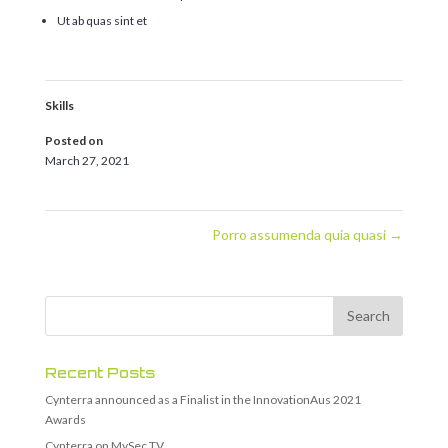
Ut ab quas sint et
Skills
Posted on
March 27, 2021
Porro assumenda quia quasi
→
Recent Posts
Cynterra announced as a Finalist in the InnovationAus 2021
Awards
Cynterra on MySec.TV