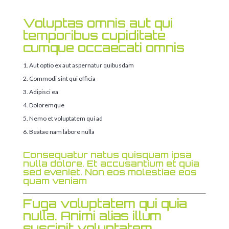
Voluptas omnis aut qui
temporibus cupiditate
cumque occaecati omnis
Aut optio ex aut aspernatur quibusdam
Commodi sint qui officia
Adipisci ea
Doloremque
Nemo et voluptatem qui ad
Beatae nam labore nulla
Consequatur natus quisquam ipsa
nulla dolore. Et accusantium et quia
sed eveniet. Non eos molestiae eos
quam veniam
Fuga voluptatem qui quia
nulla. Animi alias illum
suscipit voluptatem