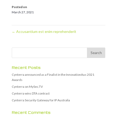
Posted on
March 27, 2021
←
Accusantium est enim reprehenderit
Recent Posts
Cynterra announced as a Finalist in the InnovationAus 2021
Awards
Cynterra on MySec.TV
Cynterra wins DTA contract
Cynterra Security Gateway for IP Australia
Recent Comments