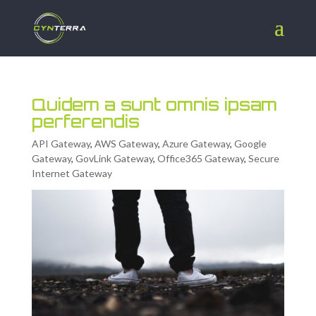
Quidem a sunt omnis ipsam
perferendis
API Gateway
,
AWS Gateway
,
Azure Gateway
,
Google
Gateway
,
GovLink Gateway
,
Office365 Gateway
,
Secure
Internet Gateway