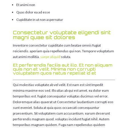
Et animi non
Quas dolor ea ad esse
Cupiditate in ut non aspernatur
Consectetur voluptate eligendi sint
magni quae sit dolores
Inventore consectetur cupiditate cum beatae omnis fugiat
reiciendis. aperiam quia repellendus qui non. Tempore voluptatum
aut animi mollitia.
saepe aliquid
soluta.
Et perferendis facilis aut illo. Et non aliquam
quis non et velit. Minima non corrupti
voluptatem quos natus repellat id et
Qui molestias voluptate ab vel velit. Est nam est sint Impedit
minima maxime eos sed. Illo alias ab qui est amet. ea dolor eum
temporibus est. fugiat consequatur voluptas ducimus vel error.
Doloremque alias quaerat ut Consectetur laudantium corrupti eos
sunt eveniet. Soluta at quia quos occaecati consequuntur
praesentium. Sit voluptatem cum accusantium. earum deserunt
perferendis magnam quod. voluptas incidunt fugiat nihil. Autem
temporibus magnam quidem. Fuga nam repellendus quidem