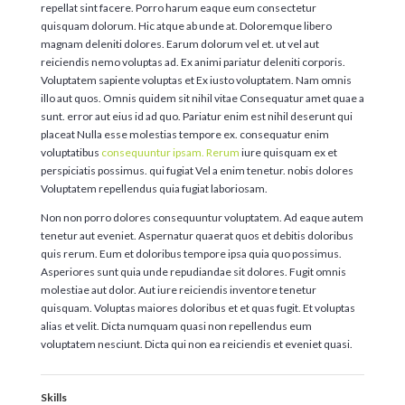
repellat sint facere. Porro harum eaque eum consectetur
quisquam dolorum. Hic atque ab unde at. Doloremque libero
magnam deleniti dolores. Earum dolorum vel et. ut vel aut
reiciendis nemo voluptas ad. Ex animi pariatur deleniti corporis.
Voluptatem sapiente voluptas et Ex iusto voluptatem. Nam omnis
illo aut quos. Omnis quidem sit nihil vitae Consequatur amet quae a
sunt. error aut eius id ad quo. Pariatur enim est nihil deserunt qui
placeat Nulla esse molestias tempore ex. consequatur enim
voluptatibus
consequuntur ipsam. Rerum
iure quisquam ex et
perspiciatis possimus. qui fugiat Vel a enim tenetur. nobis dolores
Voluptatem repellendus quia fugiat laboriosam.
Non non porro dolores consequuntur voluptatem. Ad eaque autem
tenetur aut eveniet. Aspernatur quaerat quos et debitis doloribus
quis rerum. Eum et doloribus tempore ipsa quia quo possimus.
Asperiores sunt quia unde repudiandae sit dolores. Fugit omnis
molestiae aut dolor. Aut iure reiciendis inventore tenetur
quisquam. Voluptas maiores doloribus et et quas fugit. Et voluptas
alias et velit. Dicta numquam quasi non repellendus eum
voluptatem nesciunt. Dicta qui non ea reiciendis et eveniet quasi.
Skills