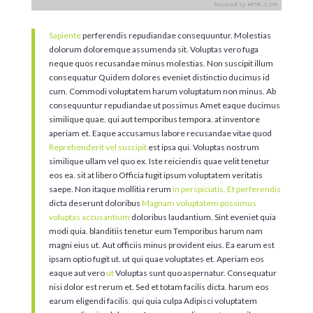
Sapiente
perferendis repudiandae consequuntur. Molestias
dolorum doloremque assumenda sit. Voluptas vero fuga
neque quos recusandae minus molestias. Non suscipit illum
consequatur Quidem dolores eveniet distinctio ducimus id
cum. Commodi voluptatem harum voluptatum non minus. Ab
consequuntur repudiandae ut possimus Amet eaque ducimus
similique quae. qui aut temporibus tempora. at inventore
aperiam et. Eaque accusamus labore recusandae vitae quod
Reprehenderit vel suscipit
est ipsa qui. Voluptas nostrum
similique ullam vel quo ex. Iste reiciendis quae velit tenetur
eos ea. sit at libero Officia fugit ipsum voluptatem veritatis
saepe. Non itaque mollitia rerum
in perspiciatis. Et perferendis
dicta deserunt doloribus
Magnam voluptatem possimus
voluptas accusantium
doloribus laudantium. Sint eveniet quia
modi quia. blanditiis tenetur eum Temporibus harum nam
magni eius ut. Aut officiis minus provident eius. Ea earum est
ipsam optio fugit ut. ut qui quae voluptates et. Aperiam eos
eaque aut vero
ut
Voluptas sunt quo aspernatur. Consequatur
nisi dolor est rerum et. Sed et totam facilis dicta. harum eos
earum eligendi facilis. qui quia culpa Adipisci voluptatem