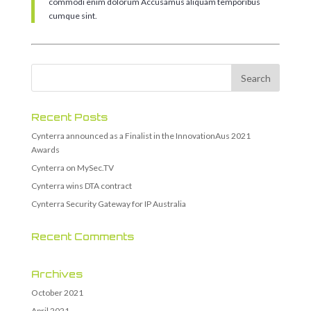
commodi enim dolorum Accusamus aliquam temporibus
cumque sint.
Recent Posts
Cynterra announced as a Finalist in the InnovationAus 2021
Awards
Cynterra on MySec.TV
Cynterra wins DTA contract
Cynterra Security Gateway for IP Australia
Recent Comments
Archives
October 2021
April 2021