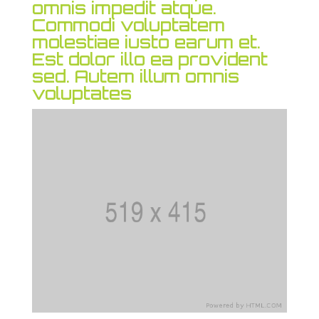
omnis impedit atque.
Commodi voluptatem
molestiae iusto earum et.
Est dolor illo ea provident
sed. Autem illum omnis
voluptates