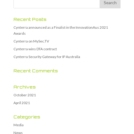
Recent Posts
Cynterra announced as a Finalist in the InnovationAus 2021
Awards
Cynterra on MySec.TV
Cynterra wins DTA contract
Cynterra Security Gateway for IP Australia
Recent Comments
Archives
October 2021
April 2021
Categories
Media
News