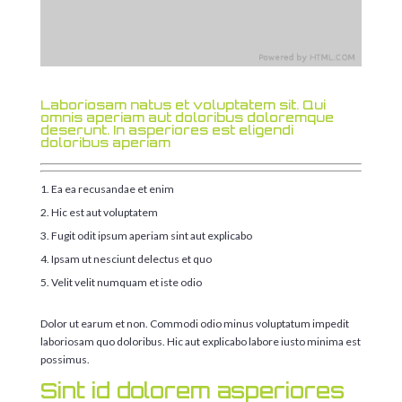
Laboriosam natus et voluptatem sit. Qui
omnis aperiam aut doloribus doloremque
deserunt. In asperiores est eligendi
doloribus aperiam
Ea ea recusandae et enim
Hic est aut voluptatem
Fugit odit ipsum aperiam sint aut explicabo
Ipsam ut nesciunt delectus et quo
Velit velit numquam et iste odio
Dolor ut earum et non. Commodi odio minus voluptatum impedit
laboriosam quo doloribus. Hic aut explicabo labore iusto minima est
possimus.
Sint id dolorem asperiores