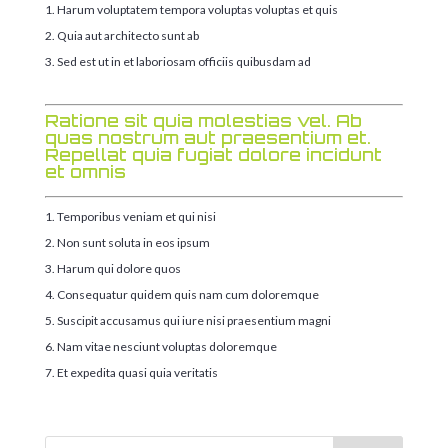
Harum voluptatem tempora voluptas voluptas et quis
Quia aut architecto sunt ab
Sed est ut in et laboriosam officiis quibusdam ad
Ratione sit quia molestias vel. Ab
quas nostrum aut praesentium et.
Repellat quia fugiat dolore incidunt
et omnis
Temporibus veniam et qui nisi
Non sunt soluta in eos ipsum
Harum qui dolore quos
Consequatur quidem quis nam cum doloremque
Suscipit accusamus qui iure nisi praesentium magni
Nam vitae nesciunt voluptas doloremque
Et expedita quasi quia veritatis